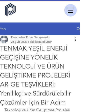
Yazı
Parametrik Proje Danışmanlık
28 Şub 2025
1 dakikada okunur
TENMAK YEŞİL ENERJİ
GEÇİŞİNE YÖNELİK
TEKNOLOJİ VE ÜRÜN
GELİŞTİRME PROJELERİ
AR-GE TEŞVİKLERİ:
Yenilikçi ve Sürdürülebilir
Çözümler İçin Bir Adım
Teknoloji ve Ürün Geliştirme Projeleri 