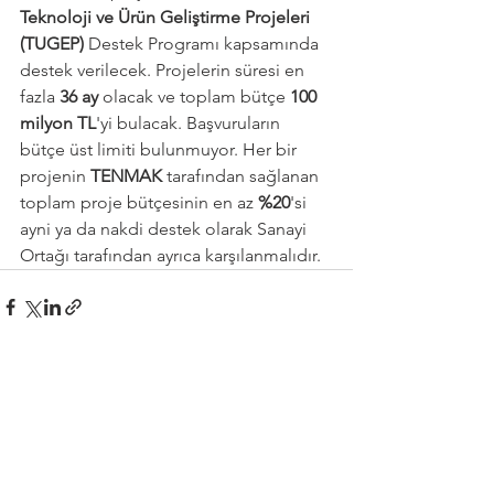
Teknoloji ve Ürün Geliştirme Projeleri 
(TUGEP)
 Destek Programı kapsamında 
destek verilecek. Projelerin süresi en 
fazla 
36 ay
 olacak ve toplam bütçe 
100 
milyon TL
'yi bulacak. Başvuruların 
bütçe üst limiti bulunmuyor. Her bir 
projenin 
TENMAK
 tarafından sağlanan 
toplam proje bütçesinin en az 
%20
'si 
ayni ya da nakdi destek olarak Sanayi 
Ortağı tarafından ayrıca karşılanmalıdır.
Hepsini Gör
Son Yazılar