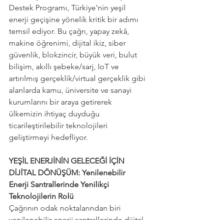
Destek Programı, Türkiye'nin yeşil 
enerji geçişine yönelik kritik bir adımı 
temsil ediyor. Bu çağrı, yapay zekâ, 
makine öğrenimi, dijital ikiz, siber 
güvenlik, blokzincir, büyük veri, bulut 
bilişim, akıllı şebeke/sarj, IoT ve 
artırılmış gerçeklik/virtual gerçeklik gibi 
alanlarda kamu, üniversite ve sanayi 
kurumlarını bir araya getirerek 
ülkemizin ihtiyaç duyduğu 
ticarileştirilebilir teknolojileri 
geliştirmeyi hedefliyor.
YEŞİL ENERJİNİN GELECEĞİ İÇİN 
DİJİTAL DÖNÜŞÜM: Yenilenebilir 
Enerji Santrallerinde Yenilikçi 
Teknolojilerin Rolü
Çağrının odak noktalarından biri 
yenilenebilir enerji santrallerinde dijital 