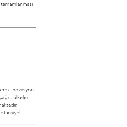
r tamamlanması 
ederek inovasyon 
ağrı, ülkeler 
maktadır. 
potansiyel 