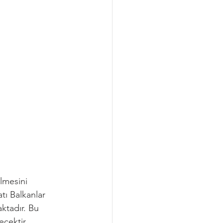
ilmesini 
ı Balkanlar 
ktadır. Bu 
ecektir.