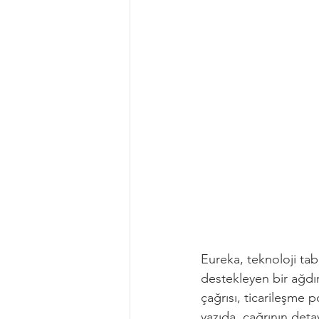
Eureka, teknoloji taban
destekleyen bir ağdı
çağrısı, ticarileşme 
yazıda, çağrının detay