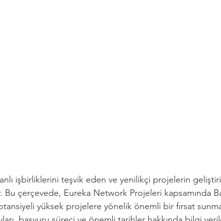
lı işbirliklerini teşvik eden ve yenilikçi projelerin geliştir
r. Bu çerçevede, Eureka Network Projeleri kapsamında Bat
potansiyeli yüksek projelere yönelik önemli bir fırsat sunma
ları, başvuru süreci ve önemli tarihler hakkında bilgi veril