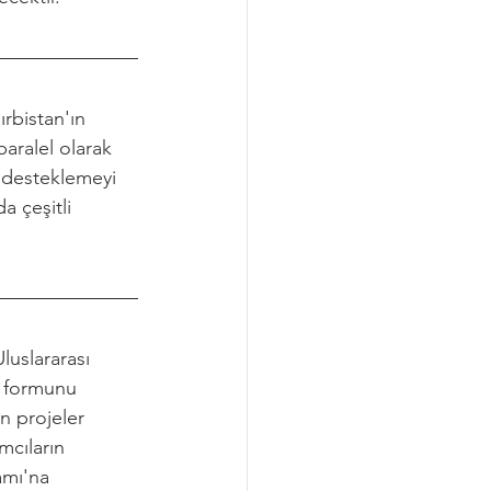
rbistan'ın 
paralel olarak 
i desteklemeyi 
 çeşitli 
luslararası 
u formunu 
 projeler 
mcıların 
amı'na 