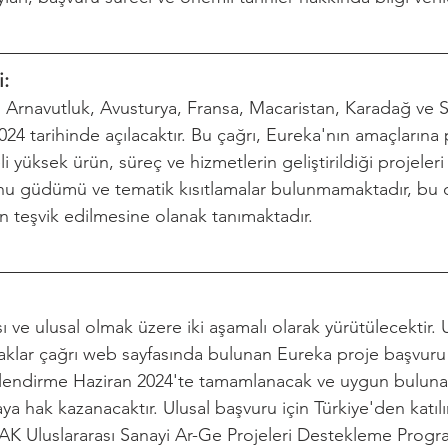
i:
ı, Arnavutluk, Avusturya, Fransa, Macaristan, Karadağ ve Sı
024 tarihinde açılacaktır. Bu çağrı, Eureka'nın amaçlarına 
li yüksek ürün, süreç ve hizmetlerin geliştirildiği projeler
u güdümü ve tematik kısıtlamalar bulunmamaktadır, bu da
n teşvik edilmesine olanak tanımaktadır.
ı ve ulusal olmak üzere iki aşamalı olarak yürütülecektir. U
taklar çağrı web sayfasında bulunan Eureka proje başvur
lendirme Haziran 2024'te tamamlanacak ve uygun bulunan
a hak kazanacaktır. Ulusal başvuru için Türkiye'den katılı
 Uluslararası Sanayi Ar-Ge Projeleri Destekleme Progr