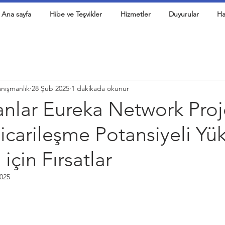
Ana sayfa
Hibe ve Teşvikler
Hizmetler
Duyurular
Ha
anışmanlık
28 Şub 2025
1 dakikada okunur
anlar Eureka Network Proj
Ticarileşme Potansiyeli Yü
i için Fırsatlar
025